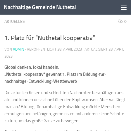
Nachhaltige Gemeinde Nuthetal
Zum Inhalt springen
AKTUELLES
0
1. Platz für “Nuthetal kooperativ”
VON
ADMIN
· VERÖFFENTLICHT
28. APRIL 2023
· AKTUALISIERT
28. APRIL
2023
Global denken, lokal handeln:
„Nuthetal kooperativ“ gewinnt 1. Platz im Bildung-für-
nachhaltige-Entwicklung-Wettbewerb
Die aktuellen Krisen und schlechten Nachrichten beschäftigen uns
alle und können uns schnell über den Kopf wachsen. Aber wo fängt
man an? Bildung für nachhaltige Entwicklung möchte Menschen
ermutigen und befähigen, gemeinsam mit anderen kleine Schritte
zu tun, um das große Ganze zu bewegen.